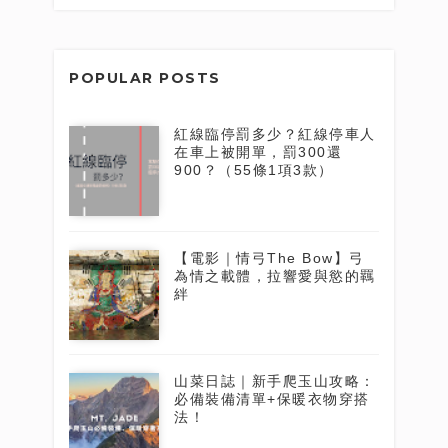
POPULAR POSTS
紅線臨停罰多少？紅線停車人
在車上被開單，罰300還
900？（55條1項3款）
【電影｜情弓The Bow】弓
為情之載體，拉響愛與慾的羈
絆
山菜日誌｜新手爬玉山攻略：
必備裝備清單+保暖衣物穿搭
法！