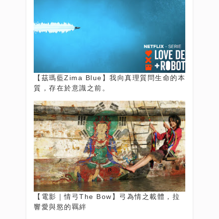
【茲瑪藍Zima Blue】我向真理質問生命的本
質，存在於意識之前。
【電影｜情弓The Bow】弓為情之載體，拉
響愛與慾的羈絆