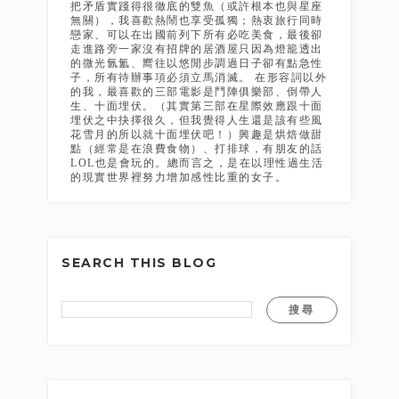
把矛盾實踐得很徹底的雙魚（或許根本也與星座
無關），我喜歡熱鬧也享受孤獨；熱衷旅行同時
戀家、可以在出國前列下所有必吃美食，最後卻
走進路旁一家沒有招牌的居酒屋只因為燈籠透出
的微光氤氳、嚮往以悠閒步調過日子卻有點急性
子，所有待辦事項必須立馬消滅。 在形容詞以外
的我，最喜歡的三部電影是鬥陣俱樂部、倒帶人
生、十面埋伏。（其實第三部在星際效應跟十面
埋伏之中抉擇很久，但我覺得人生還是該有些風
花雪月的所以就十面埋伏吧！）興趣是烘焙做甜
點（經常是在浪費食物）、打排球，有朋友的話
LOL也是會玩的。總而言之，是在以理性過生活
的現實世界裡努力增加感性比重的女子。
SEARCH THIS BLOG