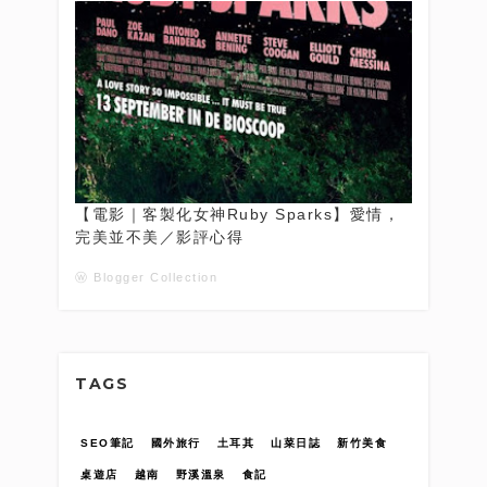
【電影｜客製化女神Ruby Sparks】愛情，
完美並不美／影評心得
ⓦ Blogger Collection
TAGS
SEO筆記
國外旅行
土耳其
山菜日誌
新竹美食
桌遊店
越南
野溪溫泉
食記