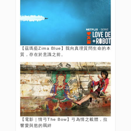
【茲瑪藍Zima Blue】我向真理質問生命的本
質，存在於意識之前。
【電影｜情弓The Bow】弓為情之載體，拉
響愛與慾的羈絆