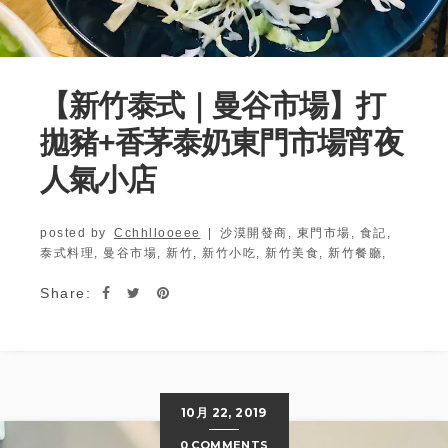
【新竹泰式｜曼谷市場】打
拋豬+香茅泰奶東門市場宵夜
人氣小店
posted by
Cchhllooeee
|
沙漠開發商,
東門市場,
食記,
泰式料理,
曼谷市場,
新竹,
新竹小吃,
新竹美食,
新竹餐廳,
Share:
10月 22, 2019
0 COMMENTS