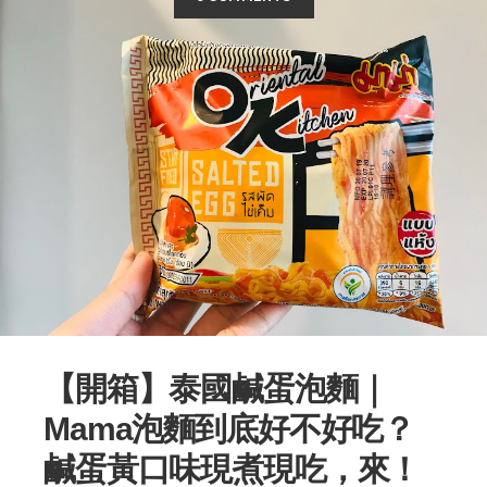
【開箱】泰國鹹蛋泡麵｜
Mama泡麵到底好不好吃？
鹹蛋黃口味現煮現吃，來！