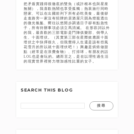
把矛盾實踐得很徹底的雙魚（或許根本也與星座
無關），我喜歡熱鬧也享受孤獨；熱衷旅行同時
戀家、可以在出國前列下所有必吃美食，最後卻
走進路旁一家沒有招牌的居酒屋只因為燈籠透出
的微光氤氳、嚮往以悠閒步調過日子卻有點急性
子，所有待辦事項必須立馬消滅。 在形容詞以外
的我，最喜歡的三部電影是鬥陣俱樂部、倒帶人
生、十面埋伏。（其實第三部在星際效應跟十面
埋伏之中抉擇很久，但我覺得人生還是該有些風
花雪月的所以就十面埋伏吧！）興趣是烘焙做甜
點（經常是在浪費食物）、打排球，有朋友的話
LOL也是會玩的。總而言之，是在以理性過生活
的現實世界裡努力增加感性比重的女子。
SEARCH THIS BLOG