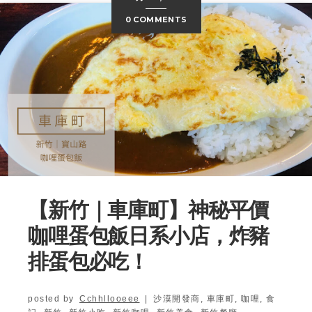
0 COMMENTS
【新竹｜車庫町】神秘平價
咖哩蛋包飯日系小店，炸豬
排蛋包必吃！
posted by
Cchhllooeee
|
沙漠開發商,
車庫町,
咖哩,
食