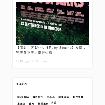
【電影｜客製化女神Ruby Sparks】愛情，
完美並不美／影評心得
ⓦ Blogger Collection
TAGS
SEO筆記
國外旅行
土耳其
山菜日誌
新竹美食
食記
桌遊店
越南
野溪溫泉