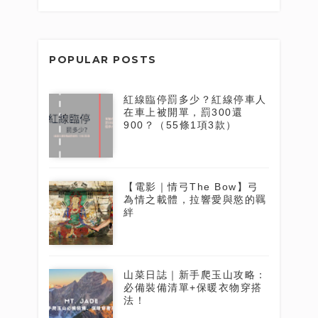
POPULAR POSTS
紅線臨停罰多少？紅線停車人
在車上被開單，罰300還
900？（55條1項3款）
【電影｜情弓The Bow】弓
為情之載體，拉響愛與慾的羈
絆
山菜日誌｜新手爬玉山攻略：
必備裝備清單+保暖衣物穿搭
法！